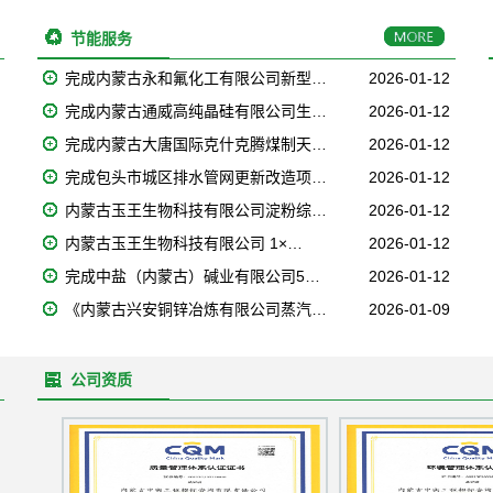
节能服务
完成内蒙古永和氟化工有限公司新型…
2026-01-12
完成内蒙古通威高纯晶硅有限公司生…
2026-01-12
完成内蒙古大唐国际克什克腾煤制天…
2026-01-12
完成包头市城区排水管网更新改造项…
2026-01-12
内蒙古玉王生物科技有限公司淀粉综…
2026-01-12
内蒙古玉王生物科技有限公司 1×…
2026-01-12
完成中盐（内蒙古）碱业有限公司5…
2026-01-12
《内蒙古兴安铜锌冶炼有限公司蒸汽…
2026-01-09
公司资质