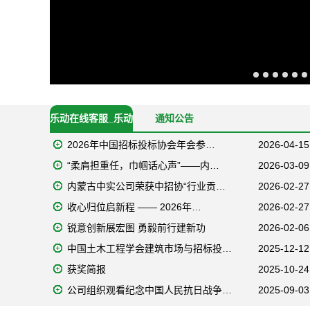
乐动在线客服_乐动
通知公告
2026年中国招标投标协会年会参…
2026-04-15
(中国)官方网站
“柔肩担重任，巾帼话心声”——内…
2026-03-09
内蒙古中实公司荣获中招协“行业贡…
2026-02-27
收心归位启新程 —— 2026年…
2026-02-27
锐意创新展宏图 勇毅前行建新功
2026-02-06
中国土木工程学会建筑市场与招标投…
2025-12-12
获奖简报
2025-10-24
公司组织观看纪念中国人民抗日战争…
2025-09-03