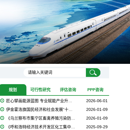
规划
可行性研究
评估咨询
PPP咨询
匠心擘画能源蓝图 专业赋能产业升…
2026-06-01
伊金霍洛旗国民经济和社会发展“十…
2026-01-09
《乌兰察布市集宁区畜禽养殖污染防…
2026-01-09
《呼和浩特经济技术开发区化工集中…
2025-09-29