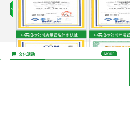
中实招标公司质量管理体系认证…
中实招标公司环境
文化活动
中实招标公司职业健康安全管理…
工程咨询单位甲级