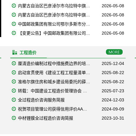
内蒙古自治区巴彦淖尔市乌拉特中旗…
2026-05-08
内蒙古自治区巴彦淖尔市乌拉特中旗…
2026-05-08
中国邮政集团有限公司鄂尔多斯市分…
2026-05-08
【变更公告】中国邮政集团有限公司…
2026-05-08
工程造价
厘清造价编制过程中措施费边界的培…
2025-12-04
启动宣贯使用《建设工程工程量清单…
2025-08-22
准格尔旗住房和城乡建设局委托的薛…
2025-08-22
转载：中国建设工程造价管理协会 …
2025-07-23
全过程造价咨询服务简报
2024-12-03
祝贺项目管理公司获得信用评价AA…
2024-09-09
中材锂膜全过程造价咨询简报
2023-10-31