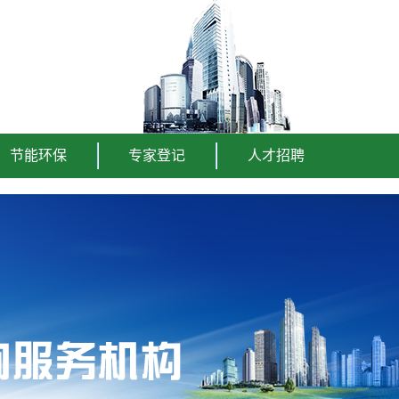
节能环保
专家登记
人才招聘